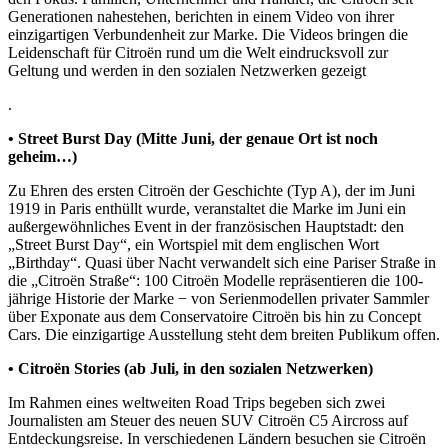
Generationen nahestehen, berichten in einem Video von ihrer
einzigartigen Verbundenheit zur Marke. Die Videos bringen die
Leidenschaft für Citroën rund um die Welt eindrucksvoll zur
Geltung und werden in den sozialen Netzwerken gezeigt
.
• Street Burst Day (Mitte Juni, der genaue Ort ist noch
geheim…)
Zu Ehren des ersten Citroën der Geschichte (Typ A), der im Juni
1919 in Paris enthüllt wurde, veranstaltet die Marke im Juni ein
außergewöhnliches Event in der französischen Hauptstadt: den
„Street Burst Day“, ein Wortspiel mit dem englischen Wort
„Birthday“. Quasi über Nacht verwandelt sich eine Pariser Straße in
die „Citroën Straße“: 100 Citroën Modelle repräsentieren die 100-
jährige Historie der Marke − von Serienmodellen privater Sammler
über Exponate aus dem Conservatoire Citroën bis hin zu Concept
Cars. Die einzigartige Ausstellung steht dem breiten Publikum offen.
• Citroën Stories (ab Juli, in den sozialen Netzwerken)
Im Rahmen eines weltweiten Road Trips begeben sich zwei
Journalisten am Steuer des neuen SUV Citroën C5 Aircross auf
Entdeckungsreise. In verschiedenen Ländern besuchen sie Citroën