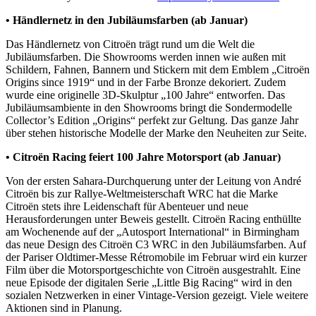
• Händlernetz in den Jubiläumsfarben (ab Januar)
Das Händlernetz von Citroën trägt rund um die Welt die
Jubiläumsfarben. Die Showrooms werden innen wie außen mit
Schildern, Fahnen, Bannern und Stickern mit dem Emblem „Citroën
Origins since 1919“ und in der Farbe Bronze dekoriert. Zudem
wurde eine originelle 3D-Skulptur „100 Jahre“ entworfen. Das
Jubiläumsambiente in den Showrooms bringt die Sondermodelle
Collector’s Edition „Origins“ perfekt zur Geltung. Das ganze Jahr
über stehen historische Modelle der Marke den Neuheiten zur Seite.
• Citroën Racing feiert 100 Jahre Motorsport (ab Januar)
Von der ersten Sahara-Durchquerung unter der Leitung von André
Citroën bis zur Rallye-Weltmeisterschaft WRC hat die Marke
Citroën stets ihre Leidenschaft für Abenteuer und neue
Herausforderungen unter Beweis gestellt. Citroën Racing enthüllte
am Wochenende auf der „Autosport International“ in Birmingham
das neue Design des Citroën C3 WRC in den Jubiläumsfarben. Auf
der Pariser Oldtimer-Messe Rétromobile im Februar wird ein kurzer
Film über die Motorsportgeschichte von Citroën ausgestrahlt. Eine
neue Episode der digitalen Serie „Little Big Racing“ wird in den
sozialen Netzwerken in einer Vintage-Version gezeigt. Viele weitere
Aktionen sind in Planung.