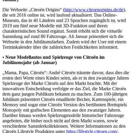
Die Webseite „Citroën Origins“ (
http://www.citroenorigins.de/de
),
die seit 2016 online ist, wird laufend aktualisiert. Das Online-
Museum, das in 40 Ländern und 23 Sprachen zugänglich ist, wird
2019 um fünf neue Modelle mit 3D-Funktion und ihrem
charakteristischen Sound ergänzt. Somit erhöht sich die virtuelle
Sammlung auf rund 80 Fahrzeuge. Ab Januar präsentiert sich die
Webseite in den Jubiläumsfarben. Zudem wird der User mit einem
Terminkalender über die zahlreichen Festlichkeiten informiert.
• Neue Modellautos und Spielzeuge von Citroën im
Jubiläumsjahr (ab Januar)
„Mama, Papa, Citroën“: André Citroën träumte davon, dass dies die
ersten drei Worte eines Kindes seien, als er in den zwanziger Jahren
Spielzeuge der Marke Citroën auf den Markt brachte. Mit der
innovativen Entscheidung verfolgte er das Ziel, die Marke Citroën
dem ganz jungen Publikum bekannt zu machen. Zum 100-jährigen
Jubiläum präsentiert Citroën emaillierte Becher, Kartenspiele, ein
Memory und sogar eine Citroën Version des berühmten Brettspiels
Monopoly mit grafischen Elementen aus den zwanziger Jahren.
Darüber hinaus werden Spielzeugmodelle historischer Fahrzeuge
angeboten, die bisher noch nicht auf dem Markt waren, sowie
verschiedene Sammlerkollektionen. Weitere Informationen zu den
Citroën Lifestyle Produkten unter
https://lifestyle.citroen.com/
.