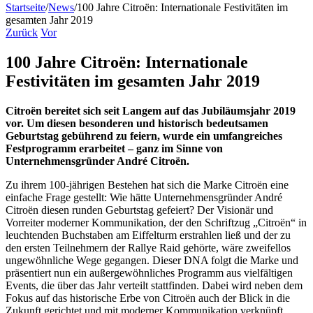
Startseite
/
News
/
100 Jahre Citroën: Internationale Festivitäten im
gesamten Jahr 2019
Zurück
Vor
100 Jahre Citroën: Internationale
Festivitäten im gesamten Jahr 2019
Citroën bereitet sich seit Langem auf das Jubiläumsjahr 2019
vor. Um diesen besonderen und historisch bedeutsamen
Geburtstag gebührend zu feiern, wurde ein umfangreiches
Festprogramm erarbeitet – ganz im Sinne von
Unternehmensgründer André Citroën.
Zu ihrem 100-jährigen Bestehen hat sich die Marke Citroën eine
einfache Frage gestellt: Wie hätte Unternehmensgründer André
Citroën diesen runden Geburtstag gefeiert? Der Visionär und
Vorreiter moderner Kommunikation, der den Schriftzug „Citroën“ in
leuchtenden Buchstaben am Eiffelturm erstrahlen ließ und der zu
den ersten Teilnehmern der Rallye Raid gehörte, wäre zweifellos
ungewöhnliche Wege gegangen. Dieser DNA folgt die Marke und
präsentiert nun ein außergewöhnliches Programm aus vielfältigen
Events, die über das Jahr verteilt stattfinden. Dabei wird neben dem
Fokus auf das historische Erbe von Citroën auch der Blick in die
Zukunft gerichtet und mit moderner Kommunikation verknüpft.