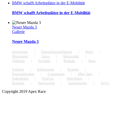
BMW schafft Arbeitsplätze in der E-Mobilität
BMW schafft Arbeitsplätze in der E-Mobilität
Neuer Mazda 3
Gallerie
Neuer Mazda 3
Impressum
Datenschutzerklärung
News
Motorsport
Autos
Motorräder
Oldtimer
Projekte
Kontakt
Shop
Enduros
Kleinwagen
Kombis
Kompaktwagen
Limousinen
Mini Vans
Nakedbikes
PickUps
Retrobikes
Roadster
Sportwagen
Supersportler
SUVs
Copyright 2019 Apex Race
Facebook
YouTube