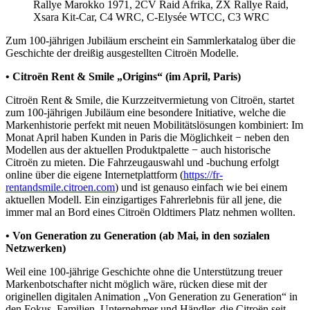
Rallye Marokko 1971, 2CV Raid Afrika, ZX Rallye Raid,
Xsara Kit-Car, C4 WRC, C-Elysée WTCC, C3 WRC
Zum 100-jährigen Jubiläum erscheint ein Sammlerkatalog über die
Geschichte der dreißig ausgestellten Citroën Modelle.
• Citroën Rent & Smile „Origins“ (im April, Paris)
Citroën Rent & Smile, die Kurzzeitvermietung von Citroën, startet
zum 100-jährigen Jubiläum eine besondere Initiative, welche die
Markenhistorie perfekt mit neuen Mobilitätslösungen kombiniert: Im
Monat April haben Kunden in Paris die Möglichkeit − neben den
Modellen aus der aktuellen Produktpalette − auch historische
Citroën zu mieten. Die Fahrzeugauswahl und -buchung erfolgt
online über die eigene Internetplattform (
https://fr-
rentandsmile.citroen.com
) und ist genauso einfach wie bei einem
aktuellen Modell. Ein einzigartiges Fahrerlebnis für all jene, die
immer mal an Bord eines Citroën Oldtimers Platz nehmen wollten.
• Von Generation zu Generation (ab Mai, in den sozialen
Netzwerken)
Weil eine 100-jährige Geschichte ohne die Unterstützung treuer
Markenbotschafter nicht möglich wäre, rücken diese mit der
originellen digitalen Animation „Von Generation zu Generation“ in
den Fokus. Familien, Unternehmer und Händler, die Citroën seit