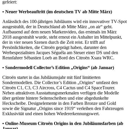
gefeiert:
• Neuer Werbeauftritt (im deutschen TV ab Mitte März)
Anlässlich des 100-jährigen Jubiläums wird ein innovativer TV-Spot
ausgestrahlt, der in Deutschland ab Mitte März „on air“ geht.
Aufbauend auf dem neuen Markenvideo, das erstmals im März
2018 ausgestrahlt wurde, steht erneut ein Anhalter im Mittelpunkt,
der in vier neuen Szenen durch die Zeit reist. Er trifft auf
Persönlichkeiten, die Citroën geprägt haben, darunter den
Werbespezialisten Jacques Séguéla am Steuer einer DS und den
Rennfahrer Sébastien Loeb an Bord des Citroën Xsara WRC.
• Sondermodell Collector’s Edition „Origins“ (ab Januar)
Citroën startet in das Jubiläumsjahr mit fünf limitierten
Sondermodellen. Die Collector’s Edition „Origins“ umfasst den
Citroën C1, C3, C3 Aircross, C4 Cactus und C4 SpaceTourer.
Neben attraktiven Ausstattungsmerkmalen verfügen die Modelle
über getönte hintere Seitenscheiben und eine abgedunkelte
Heckscheibe. Designelemente in den Farben Bronze und Gold
sowie die Signatur „Origins since 1919“ verleihen den Fahrzeugen
Exklusivität und einen hohen Wiedererkennungswert.
• Online-Museum Citroën Origins in den Jubiläumsfarben (ab
Januar)