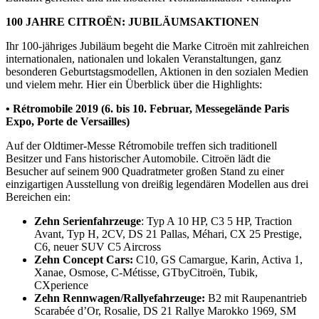
100 JAHRE CITROËN: JUBILÄUMSAKTIONEN
Ihr 100-jähriges Jubiläum begeht die Marke Citroën mit zahlreichen
internationalen, nationalen und lokalen Veranstaltungen, ganz
besonderen Geburtstagsmodellen, Aktionen in den sozialen Medien
und vielem mehr. Hier ein Überblick über die Highlights:
• Rétromobile 2019 (6. bis 10. Februar, Messegelände Paris
Expo, Porte de Versailles)
Auf der Oldtimer-Messe Rétromobile treffen sich traditionell
Besitzer und Fans historischer Automobile. Citroën lädt die
Besucher auf seinem 900 Quadratmeter großen Stand zu einer
einzigartigen Ausstellung von dreißig legendären Modellen aus drei
Bereichen ein:
Zehn Serienfahrzeuge
: Typ A 10 HP, C3 5 HP, Traction
Avant, Typ H, 2CV, DS 21 Pallas, Méhari, CX 25 Prestige,
C6, neuer SUV C5 Aircross
Zehn Concept Cars:
C10, GS Camargue, Karin, Activa 1,
Xanae, Osmose, C-Métisse, GTbyCitroën, Tubik,
CXperience
Zehn Rennwagen/Rallyefahrzeuge:
B2 mit Raupenantrieb
Scarabée d’Or, Rosalie, DS 21 Rallye Marokko 1969, SM