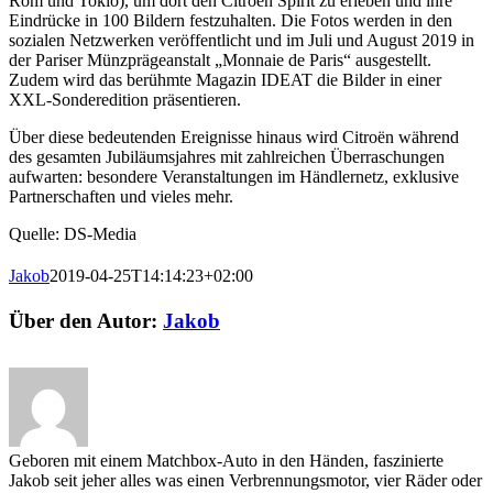
Rom und Tokio), um dort den Citroën Spirit zu erleben und ihre
Eindrücke in 100 Bildern festzuhalten. Die Fotos werden in den
sozialen Netzwerken veröffentlicht und im Juli und August 2019 in
der Pariser Münzprägeanstalt „Monnaie de Paris“ ausgestellt.
Zudem wird das berühmte Magazin IDEAT die Bilder in einer
XXL-Sonderedition präsentieren.
Über diese bedeutenden Ereignisse hinaus wird Citroën während
des gesamten Jubiläumsjahres mit zahlreichen Überraschungen
aufwarten: besondere Veranstaltungen im Händlernetz, exklusive
Partnerschaften und vieles mehr.
Quelle: DS-Media
Jakob
2019-04-25T14:14:23+02:00
Facebook
E-
Über den Autor:
Jakob
Mail
Geboren mit einem Matchbox-Auto in den Händen, faszinierte
Jakob seit jeher alles was einen Verbrennungsmotor, vier Räder oder