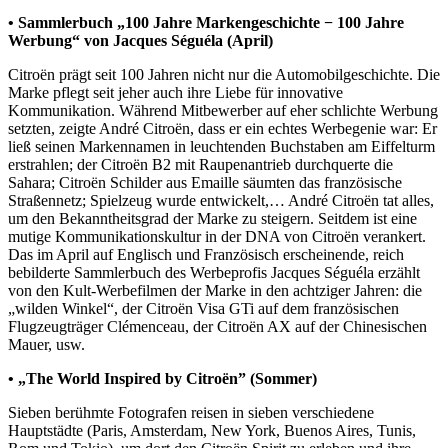
• Sammlerbuch „100 Jahre Markengeschichte − 100 Jahre
Werbung“ von Jacques Séguéla (April)
Citroën prägt seit 100 Jahren nicht nur die Automobilgeschichte. Die
Marke pflegt seit jeher auch ihre Liebe für innovative
Kommunikation. Während Mitbewerber auf eher schlichte Werbung
setzten, zeigte André Citroën, dass er ein echtes Werbegenie war: Er
ließ seinen Markennamen in leuchtenden Buchstaben am Eiffelturm
erstrahlen; der Citroën B2 mit Raupenantrieb durchquerte die
Sahara; Citroën Schilder aus Emaille säumten das französische
Straßennetz; Spielzeug wurde entwickelt,… André Citroën tat alles,
um den Bekanntheitsgrad der Marke zu steigern. Seitdem ist eine
mutige Kommunikationskultur in der DNA von Citroën verankert.
Das im April auf Englisch und Französisch erscheinende, reich
bebilderte Sammlerbuch des Werbeprofis Jacques Séguéla erzählt
von den Kult-Werbefilmen der Marke in den achtziger Jahren: die
„wilden Winkel“, der Citroën Visa GTi auf dem französischen
Flugzeugträger Clémenceau, der Citroën AX auf der Chinesischen
Mauer, usw.
• „The World Inspired by Citroën” (Sommer)
Sieben berühmte Fotografen reisen in sieben verschiedene
Hauptstädte (Paris, Amsterdam, New York, Buenos Aires, Tunis,