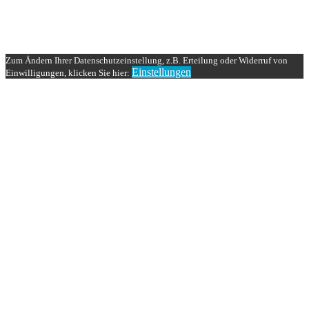
Zum Ändern Ihrer Datenschutzeinstellung, z.B. Erteilung oder Widerruf von
Einstellungen
Einwilligungen, klicken Sie hier:
Nach
oben