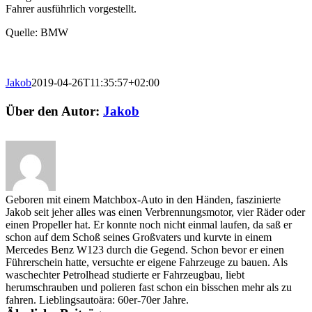
Fahrer ausführlich vorgestellt.
Quelle: BMW
Jakob
2019-04-26T11:35:57+02:00
Facebook
E-
Über den Autor:
Jakob
Mail
Geboren mit einem Matchbox-Auto in den Händen, faszinierte
Jakob seit jeher alles was einen Verbrennungsmotor, vier Räder oder
einen Propeller hat. Er konnte noch nicht einmal laufen, da saß er
schon auf dem Schoß seines Großvaters und kurvte in einem
Mercedes Benz W123 durch die Gegend. Schon bevor er einen
Führerschein hatte, versuchte er eigene Fahrzeuge zu bauen. Als
waschechter Petrolhead studierte er Fahrzeugbau, liebt
herumschrauben und polieren fast schon ein bisschen mehr als zu
fahren. Lieblingsautoära: 60er-70er Jahre.