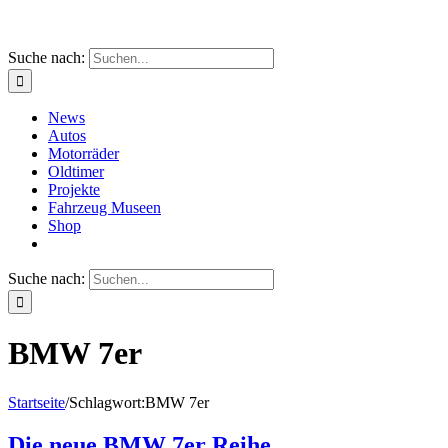
Suche nach:
News
Autos
Motorräder
Oldtimer
Projekte
Fahrzeug Museen
Shop
Suche nach:
BMW 7er
Startseite
/
Schlagwort:
BMW 7er
Die neue BMW 7er Reihe.