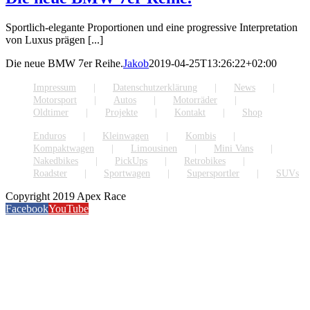
Sportlich-elegante Proportionen und eine progressive Interpretation
von Luxus prägen [...]
Die neue BMW 7er Reihe.
Jakob
2019-04-25T13:26:22+02:00
Impressum
Datenschutzerklärung
News
Motorsport
Autos
Motorräder
Oldtimer
Projekte
Kontakt
Shop
Enduros
Kleinwagen
Kombis
Kompaktwagen
Limousinen
Mini Vans
Nakedbikes
PickUps
Retrobikes
Roadster
Sportwagen
Supersportler
SUVs
Copyright 2019 Apex Race
Facebook
YouTube